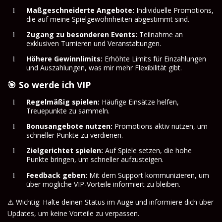
Maßgeschneiderte Angebote:
Individuelle Promotions,
die auf meine Spielgewohnheiten abgestimmt sind.
Zugang zu besonderen Events:
Teilnahme an
exklusiven Turnieren und Veranstaltungen.
Höhere Gewinnlimits:
Erhöhte Limits für Einzahlungen
und Auszahlungen, was mir mehr Flexibilität gibt.
🎯 So werde ich VIP
Regelmäßig spielen:
Häufige Einsätze helfen,
Treuepunkte zu sammeln.
Bonusangebote nutzen:
Promotions aktiv nutzen, um
schneller Punkte zu verdienen.
Zielgerichtet spielen:
Auf Spiele setzen, die hohe
Punkte bringen, um schneller aufzusteigen.
Feedback geben:
Mit dem Support kommunizieren, um
über mögliche VIP-Vorteile informiert zu bleiben.
⚠️ Wichtig: Halte deinen Status im Auge und informiere dich über
Updates, um keine Vorteile zu verpassen.