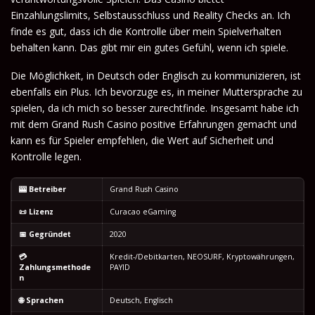
Einzahlungslimits, Selbstausschluss und Reality Checks an. Ich
finde es gut, dass ich die Kontrolle über mein Spielverhalten
English (Australia)
behalten kann. Das gibt mir ein gutes Gefühl, wenn ich spiele.
Die Möglichkeit, in Deutsch oder Englisch zu kommunizieren, ist
ebenfalls ein Plus. Ich bevorzuge es, in meiner Muttersprache zu
English (Canada)
spielen, da ich mich so besser zurechtfinde. Insgesamt habe ich
mit dem Grand Rush Casino positive Erfahrungen gemacht und
kann es für Spieler empfehlen, die Wert auf Sicherheit und
English (New Zealand)
Kontrolle legen.
🎰 Betreiber
Grand Rush Casino
French (Belgium)
📜 Lizenz
Curacao eGaming
📅 Gegründet
2020
French (Canada)
💳
Kredit-/Debitkarten, NEOSURF, Kryptowährungen,
Zahlungsmethode
PAYID
n
🌐 Sprachen
Deutsch, Englisch
French (Switzerland)