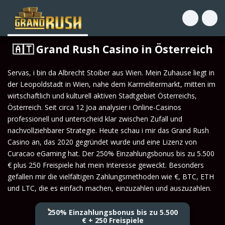
🎁 Einzahlungsbonus
🏦 Auszahlung
🔥 Top-Angebote
Arabic
🇦🇹 Grand Rush Casino in Österreich
🎰 Freispiele
🆕 Neu
Servas, i bin da Albrecht Stoiber aus Wien. Mein Zuhause liegt in
Czech
der Leopoldstadt in Wien, nahe dem Karmelitermarkt, mitten im
🎟️ Aktionscodes
⭐ Beliebt
wirtschaftlich und kulturell aktiven Stadtgebiet Österreichs,
Österreich. Seit circa 12 Joa analysier i Online-Casinos
👑 VIP
💎 Exklusiv
professionell und unterscheid klar zwischen Zufall und
German
nachvollziehbarer Strategie. Heute schau i mir das Grand Rush
🎯 Treueprogramm
🎥 Live-Casino
Casino an, das 2020 gegründet wurde und eine Lizenz von
Curacao eGaming hat. Der 250% Einzahlungsbonus bis zu 5.500
Greek
€ plus 250 Freispiele hat mein Interesse geweckt. Besonders
💥 Crash-Spiele
gefallen mir die vielfältigen Zahlungsmethoden wie €, BTC, ETH
und LTC, die es einfach machen, einzuzahlen und auszuzahlen.
💫 Megaways
English
250% Einzahlungsbonus bis zu 5.500
💰 Jackpots
€ + 250 Freispiele