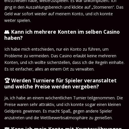
entschieden habe, weiterzuspielen. Es war unkompliziert: Ich
ging in den Auszahlungsbereich und klickte auf „Stornieren“. Das
Geld war sofort wieder auf meinem Konto, und ich konnte
weiter spielen.
👥 Kann ich mehrere Konten im selben Casino
haben?
Ich habe mich entschieden, nur ein Konto zu führen, um
Probleme zu vermeiden. Das Casino erlaubt keine mehreren
Konten, und ich wollte sicherstellen, dass ich die Regeln einhalte.
Es ist einfacher, alles an einem Ort zu verwalten.
🏆 Werden Turniere für Spieler veranstaltet
und welche Preise werden vergeben?
Ja, ich habe an einem wöchentlichen Turnier teilgenommen. Die
Preise waren sehr attraktiv, und ich konnte sogar einen kleinen
Geldpreis gewinnen. Es macht Spaß, gegen andere Spieler
anzutreten und die Wettbewerbsatmosphäre zu genießen.
💸 Kann ich mein Konto mit Kryptowährungen