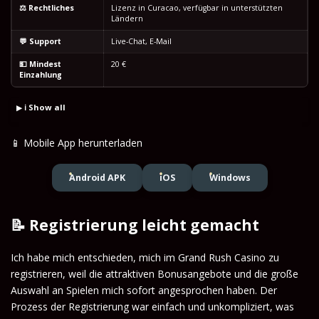
⚖️ Rechtliches
Lizenz in Curacao, verfügbar in unterstützten
Ländern
💬 Support
Live-Chat, E-Mail
German (Switzerland)
💵 Mindest
20 €
Einzahlung
Italian (Switzerland)
ℹ️ Show all
📱 Mobile App herunterladen
Android APK
iOS
Windows
📝 Registrierung leicht gemacht
Ich habe mich entschieden, mich im Grand Rush Casino zu
registrieren, weil die attraktiven Bonusangebote und die große
Auswahl an Spielen mich sofort angesprochen haben. Der
Prozess der Registrierung war einfach und unkompliziert, was