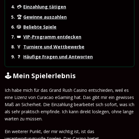
💳
Einzahlung tätigen
Japanese
🏆
Gewinne auszahlen
🎲
Beliebte Spiele
Dutch
👑
VIP-Programm entdecken
🏅
Turniere und Wettbewerbe
❓
Häufige Fragen und Antworten
Norwegian Bokmål
🕹️ Mein Spielerlebnis
Polish
Ich habe mich für das Grand Rush Casino entschieden, weil es
eine Lizenz von Curacao eGaming hat. Das gibt mir ein gewisses
Maß an Sicherheit. Die Einzahlung bearbeitet sich sofort, was ich
Slovak
als sehr praktisch empfinde. Ich kann direkt loslegen, ohne lange
warten zu müssen.
Ein weiterer Punkt, der mir wichtig ist, ist das
Dutch (Belgium)
verantwortungsvolle Spielen. Das Casino bietet