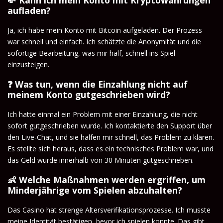
aufladen?
Ja, ich habe mein Konto mit Bitcoin aufgeladen. Der Prozess
war schnell und einfach. Ich schätzte die Anonymität und die
sofortige Bearbeitung, was mir half, schnell ins Spiel
einzusteigen.
❓ Was tun, wenn die Einzahlung nicht auf
meinem Konto gutgeschrieben wird?
Ich hatte einmal ein Problem mit einer Einzahlung, die nicht
sofort gutgeschrieben wurde. Ich kontaktierte den Support über
den Live-Chat, und sie halfen mir schnell, das Problem zu klären.
Es stellte sich heraus, dass es ein technisches Problem war, und
das Geld wurde innerhalb von 30 Minuten gutgeschrieben.
👶 Welche Maßnahmen werden ergriffen, um
Minderjährige vom Spielen abzuhalten?
Das Casino hat strenge Altersverifikationsprozesse. Ich musste
meine Identität bestätigen, bevor ich spielen konnte. Das gibt