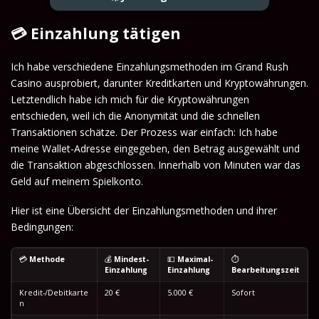
💳 Einzahlung tätigen
Ich habe verschiedene Einzahlungsmethoden im Grand Rush
Casino ausprobiert, darunter Kreditkarten und Kryptowährungen.
Letztendlich habe ich mich für die Kryptowährungen
entschieden, weil ich die Anonymität und die schnellen
Transaktionen schätze. Der Prozess war einfach: Ich habe
meine Wallet-Adresse eingegeben, den Betrag ausgewählt und
die Transaktion abgeschlossen. Innerhalb von Minuten war das
Geld auf meinem Spielkonto.
Hier ist eine Übersicht der Einzahlungsmethoden und ihrer
Bedingungen:
💳
Methode
💰
Mindest-
💵
Maximal-
⏱️
Einzahlung
Einzahlung
Bearbeitungszeit
Kredit-/Debitkarte
20 €
5.000 €
Sofort
n