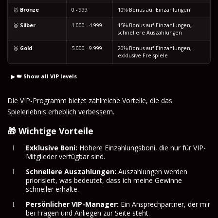
🥇
Bronze
0 - 999
10% Bonus auf Einzahlungen
🥈
Silber
1.000 - 4.999
15% Bonus auf Einzahlungen,
schnellere Auszahlungen
🥉
Gold
5.000 - 9.999
20% Bonus auf Einzahlungen,
exklusive Freispiele
👑 Show all VIP levels
Die VIP-Programm bietet zahlreiche Vorteile, die das
Spielerlebnis erheblich verbessern.
🎁 Wichtige Vorteile
Exklusive Boni:
Höhere Einzahlungsboni, die nur für VIP-
Mitglieder verfügbar sind.
Schnellere Auszahlungen:
Auszahlungen werden
priorisiert, was bedeutet, dass ich meine Gewinne
schneller erhalte.
Persönlicher VIP-Manager:
Ein Ansprechpartner, der mir
bei Fragen und Anliegen zur Seite steht.