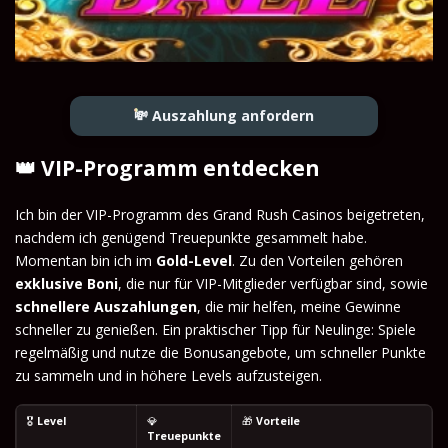
💸 Auszahlung anfordern
👑 VIP-Programm entdecken
Ich bin der VIP-Programm des Grand Rush Casinos beigetreten,
nachdem ich genügend Treuepunkte gesammelt habe.
Momentan bin ich im
Gold-Level
. Zu den Vorteilen gehören
exklusive Boni
, die nur für VIP-Mitglieder verfügbar sind, sowie
schnellere Auszahlungen
, die mir helfen, meine Gewinne
schneller zu genießen. Ein praktischer Tipp für Neulinge: Spiele
regelmäßig und nutze die Bonusangebote, um schneller Punkte
zu sammeln und in höhere Levels aufzusteigen.
🎖️
Level
💎
🎁
Vorteile
Treuepunkte