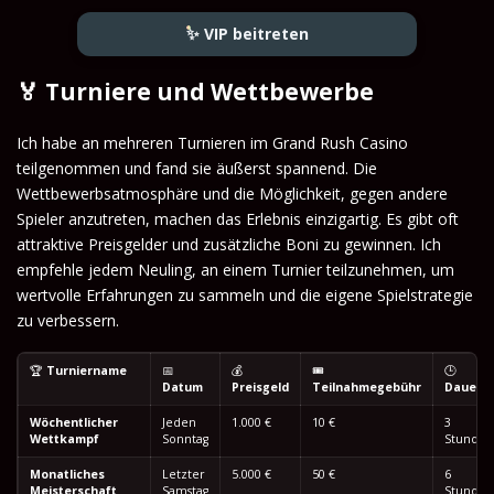
✨ VIP beitreten
🏅 Turniere und Wettbewerbe
Ich habe an mehreren Turnieren im Grand Rush Casino
teilgenommen und fand sie äußerst spannend. Die
Wettbewerbsatmosphäre und die Möglichkeit, gegen andere
Spieler anzutreten, machen das Erlebnis einzigartig. Es gibt oft
attraktive Preisgelder und zusätzliche Boni zu gewinnen. Ich
empfehle jedem Neuling, an einem Turnier teilzunehmen, um
wertvolle Erfahrungen zu sammeln und die eigene Spielstrategie
zu verbessern.
🏆
Turniername
📅
💰
🎟️
🕒
Datum
Preisgeld
Teilnahmegebühr
Dauer
Wöchentlicher
Jeden
1.000 €
10 €
3
Wettkampf
Sonntag
Stunden
Monatliches
Letzter
5.000 €
50 €
6
Meisterschaft
Samstag
Stunden