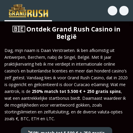
🎁 Stortingsbonus
🏦 Opname
🔥 Top
Arabic
🇧🇪 Ontdek Grand Rush Casino in
België
🎰 Gratis spins
🆕 Nieuw
Czech
Dag, mijn naam is Daan Verstraeten. Ik ben afkomstig uit
🎟️ Promocodes
⭐ Populair
Antwerpen, Berchem, nabij de Singel, België. Met 8 jaar
praktijkervaring heb ik me verdiept in internationale online
👑 VIP
💎 Exclusief
casino’s en buitenlandse licenties en meer dan honderd casino’s
German
zelf getest. Vandaag kies ik voor Grand Rush Casino, dat in 2020
🎯 Loyaliteitsprogramma
🎥 Live
is opgericht en gelicentieerd is door Curacao eGaming. Wat me
aantrok, is de
250% match tot 5.500 € + 250 gratis spins
,
Greek
wat een aantrekkelijke startbonus biedt. Daarnaast waardeer ik
💥 Crash
de mogelijkheden voor verantwoord gokken, zoals
stortingslimieten en zelfuitsluiting, en de diverse valuta-opties
💫 Megaways
English
zoals €, BTC, ETH en LTC.
💰 Jackpot
250% match tot 5.500 € + 250 gratis