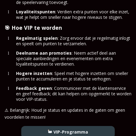
de speelervaring toevoegt.
Loyaliteitspunten
: Verdien extra punten voor elke inzet,
wat je helpt om sneller naar hogere niveaus te stijgen.
🎯 Hoe VIP te worden
Regelmatig spelen
: Zorg ervoor dat je regelmatig inlogt
en speelt om punten te verzamelen.
Deelname aan promoties
: Neem actief deel aan
speciale aanbiedingen en evenementen om extra
loyaliteitspunten te verdienen.
Hogere inzetten
: Speel met hogere inzetten om sneller
punten te accumuleren en je status te verhogen.
Feedback geven
: Communiceer met de klantenservice
en geef feedback; dit kan helpen om opgemerkt te worden
voor VIP-status.
⚠️ Belangrijk: Houd je status en updates in de gaten om geen
voordelen te missen!
👑 VIP-Programma