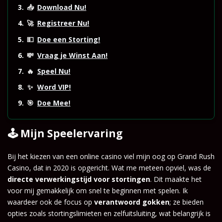
📥
Download Nu!
Japanese
🚀
Registreer Nu!
💵
Doe een Storting!
💸
Vraag je Winst Aan!
Dutch
🔥
Speel Nu!
✨
Word VIP!
Norwegian Bokmål
🎯
Doe Mee!
🕹️ Mijn Speelervaring
Polish
Bij het kiezen van een online casino viel mijn oog op Grand Rush
Casino, dat in 2020 is opgericht. Wat me meteen opviel, was de
Slovak
directe verwerkingstijd voor stortingen
. Dit maakte het
voor mij gemakkelijk om snel te beginnen met spelen. Ik
waardeer ook de focus op
verantwoord gokken
; ze bieden
English (Australia)
opties zoals stortingslimieten en zelfuitsluiting, wat belangrijk is