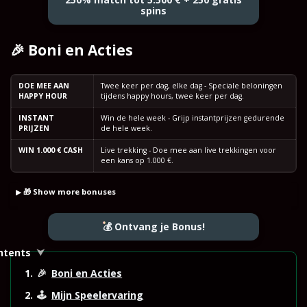
spins
Spanish
🧩 Spelproviders
🎉 Boni en Acties
Finnish
DOE MEE AAN
Twee keer per dag, elke dag - Speciale beloningen
HAPPY HOUR
tijdens happy hours, twee keer per dag.
INSTANT
Win de hele week - Grijp instantprijzen gedurende
French
PRIJZEN
de hele week.
WIN 1.000 € CASH
Live trekking - Doe mee aan live trekkingen voor
een kans op 1.000 €.
Croatian
🎁 Show more bonuses
💰 Ontvang je Bonus!
Hungarian
ntents
🎉
Boni en Acties
Italian
🕹️
Mijn Speelervaring