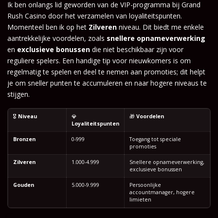
Ik ben onlangs lid geworden van de VIP-programma bij Grand
Rush Casino door het verzamelen van loyaliteitspunten.
Momenteel ben ik op het
Zilveren
niveau. Dit biedt me enkele
aantrekkelijke voordelen, zoals
snellere opnameverwerking
en
exclusieve bonussen
die niet beschikbaar zijn voor
reguliere spelers. Een handige tip voor nieuwkomers is om
regelmatig te spelen en deel te nemen aan promoties; dit helpt
je om sneller punten te accumuleren en naar hogere niveaus te
stijgen.
🎖️
Niveau
💎
🎁
Voordelen
Loyaliteitspunten
Bronzen
0-999
Toegang tot speciale
promoties
Zilveren
1.000-4.999
Snellere opnameverwerking,
exclusieve bonussen
Gouden
5.000-9.999
Persoonlijke
accountmanager, hogere
limieten