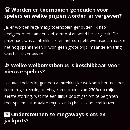
🏆 Worden er toernooien gehouden voor
spelers en welke prijzen worden er vergeven?
Ja, er worden regelmatig toernooien gehouden. Ik heb
deelgenomen aan een slottoernooi en vond het erg leuk. De
prijzenpot was aantrekkelijk, en het competitieve aspect maakte
het nog spannender. Ik won geen grote prijs, maar de ervaring
was het zeker waard.
🎉 Welke welkomstbonus is beschikbaar voor
nieuwe spelers?
Nieuwe spelers krijgen een aantrekkelijke welkomstbonus. Toen
ik me registreerde, ontving ik een bonus van 250% op mijn
eerste storting, wat me een flinke boost gaf om te beginnen
met spelen. Dit maakte mijn start bij het casino veel leuker.
🎰 Ondersteunen ze megaways-slots en
jackpots?