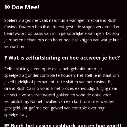
🎯 Doe Mee!
Spelers vragen me vaak naar hun ervaringen met Grand Rush
Casino. Daarom heb ik de meest gestelde vragen verzameld en
beantwoord op basis van mijn persoonlijke ervaringen. Dit zou
je moeten helpen om een beter beeld te krijgen van wat je kunt
verwachten.
❓ Wat is zelfuitsluiting en hoe activeer je het?
Zelfuitsluiting is een optie die ik heb gebruikt om mijn
speelgedrag onder controle te houden. Het stelt je in staat om
jezelf tijdelijk of permanent uit te sluiten van het casino. Bij
Grand Rush Casino vond ik het proces eenvoudig. Ik ging naar
de sectie voor verantwoord gokken en vond de optie voor
zelfuitsluiting. Na het invullen van een kort formulier was het
geregeld. Dit gaf me een gevoel van controle over mijn
speelgedrag.
💸 Biedt het casino cashback aan en hoe wordt