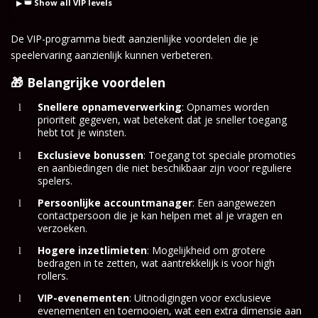
👑 Show all VIP levels
De VIP-programma biedt aanzienlijke voordelen die je
speelervaring aanzienlijk kunnen verbeteren.
🎁 Belangrijke voordelen
Snellere opnameverwerking
: Opnames worden
prioriteit gegeven, wat betekent dat je sneller toegang
hebt tot je winsten.
Exclusieve bonussen
: Toegang tot speciale promoties
en aanbiedingen die niet beschikbaar zijn voor reguliere
spelers.
Persoonlijke accountmanager
: Een aangewezen
contactpersoon die je kan helpen met al je vragen en
verzoeken.
Hogere inzetlimieten
: Mogelijkheid om grotere
bedragen in te zetten, wat aantrekkelijk is voor high
rollers.
VIP-evenementen
: Uitnodigingen voor exclusieve
evenementen en toernooien, wat een extra dimensie aan