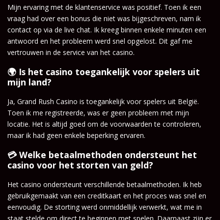
Mijn ervaring met de klantenservice was positief. Toen ik een
vraag had over een bonus die niet was bijgeschreven, nam ik
contact op via de live chat. Ik kreeg binnen enkele minuten een
antwoord en het probleem werd snel opgelost. Dit gaf me
vertrouwen in de service van het casino.
🌍 Is het casino toegankelijk voor spelers uit
mijn land?
Ja, Grand Rush Casino is toegankelijk voor spelers uit België.
Toen ik me registreerde, was er geen probleem met mijn
locatie. Het is altijd goed om de voorwaarden te controleren,
maar ik had geen enkele beperking ervaren.
💳 Welke betaalmethoden ondersteunt het
casino voor het storten van geld?
Het casino ondersteunt verschillende betaalmethoden. Ik heb
gebruikgemaakt van een creditkaart en het proces was snel en
eenvoudig. De storting werd onmiddellijk verwerkt, wat me in
staat stelde om direct te beginnen met spelen. Daarnaast zijn er