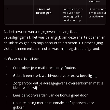
kloppen.
5
✅
Account
Controleer je e-
Dit is essentieel
bevestigen
mail voor een
om je account
bevestigingslink
te activeren.
en klik daarop.
Na het invullen van alle gegevens ontving ik een
bevestigingsmail. Het was belangrijk om deze snel te openen en
de link te volgen om mijn account te activeren. Dit proces ging
vlot en binnen enkele minuten was mijn registratie afgerond.
⚠️
Waar op te letten
Controleer je e-mailadres op typfouten.
Gebruik een sterk wachtwoord voor extra beveiliging.
Zorg ervoor dat je adresgegevens overeenkomen met je
identiteitsbewijs.
Lees de voorwaarden van de bonus goed door.
Houd rekening met de minimale leeftijdseisen voor
gokken.