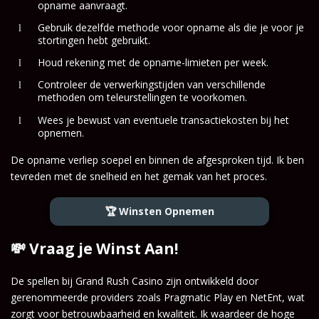
opname aanvraagt.
Gebruik dezelfde methode voor opname als die je voor je
stortingen hebt gebruikt.
Houd rekening met de opname-limieten per week.
Controleer de verwerkingstijden van verschillende
methoden om teleurstellingen te voorkomen.
Wees je bewust van eventuele transactiekosten bij het
opnemen.
De opname verliep soepel en binnen de afgesproken tijd. Ik ben
tevreden met de snelheid en het gemak van het proces.
🏆 Winsten Opnemen
💸 Vraag je Winst Aan!
De spellen bij Grand Rush Casino zijn ontwikkeld door
gerenommeerde providers zoals Pragmatic Play en NetEnt, wat
zorgt voor betrouwbaarheid en kwaliteit. Ik waardeer de hoge