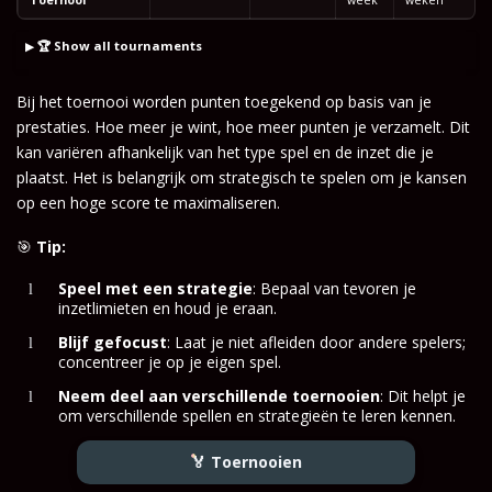
Toernooi
week
weken
🏆 Show all tournaments
Bij het toernooi worden punten toegekend op basis van je
prestaties. Hoe meer je wint, hoe meer punten je verzamelt. Dit
kan variëren afhankelijk van het type spel en de inzet die je
plaatst. Het is belangrijk om strategisch te spelen om je kansen
op een hoge score te maximaliseren.
🎯
Tip:
Speel met een strategie
: Bepaal van tevoren je
inzetlimieten en houd je eraan.
Blijf gefocust
: Laat je niet afleiden door andere spelers;
concentreer je op je eigen spel.
Neem deel aan verschillende toernooien
: Dit helpt je
om verschillende spellen en strategieën te leren kennen.
🏅 Toernooien